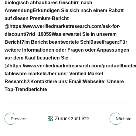
biologisch abbaubares Geschirr, nach
Anwendung
Erkundigen Sie sich nach einem Rabatt
auf diesen Premium-Bericht
@
https://www.verifiedmarketresearch.com/ask-for-
discount/?rid=10059
Was erwartet Sie in unserem
Bericht?
Im Bericht beantwortete Schlüsselfragen:
Für
weitere Informationen oder Fragen oder Anpassungen
vor dem Kauf besuchen Sie
@
https://www.verifiedmarketresearch.com/product/biode
tableware-market/
Über uns: Verified Market
Research®
Kontaktiere uns:
Email:
Webseite:-
Unsere
Top-Trendberichte
Zurück zur Liste
Previers
Nächste